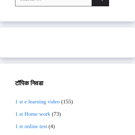
for:
टॉपिक निवडा
1 st e learning video
(155)
1 st Home work
(73)
1 st online test
(4)