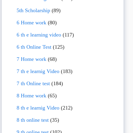
5th Scholarship
(89)
6 Home work
(80)
6 th e learning video
(117)
6 th Online Test
(125)
7 Home work
(68)
7 th e learnig Video
(183)
7 th Online test
(184)
8 Home work
(65)
8 th e learnig Video
(212)
8 th online test
(35)
9 th online test
(102)