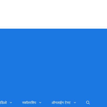
्हिडिओ
स्कॉलरशिप
ऑनलाईन टेस्ट