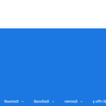
शिक्षकांसाठी
विद्यार्थ्यांसाठी
भाषणासाठी
इ लर्निग व