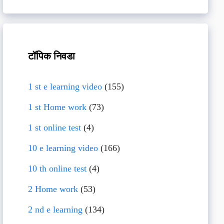
टॉपिक निवडा
1 st e learning video
(155)
1 st Home work
(73)
1 st online test
(4)
10 e learning video
(166)
10 th online test
(4)
2 Home work
(53)
2 nd e learning
(134)