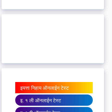
इयत्ता निहाय ऑनलाईन टेस्ट
इ. १ ली ऑनलाईन टेस्ट