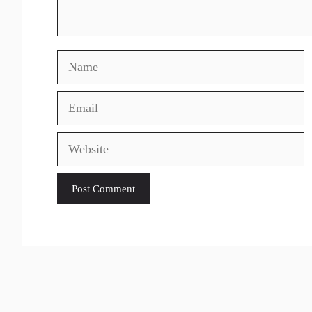
Name
Email
Website