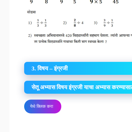
3. विषय – इंग्रजी
सेतू अभ्यास विषय इंग्रजी याचा अभ्यास करण्यासा
येथे क्लिक करा