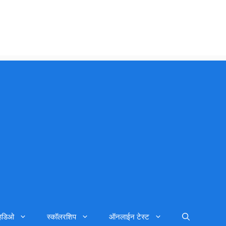
्हिडिओ
स्कॉलरशिप
ऑनलाईन टेस्ट