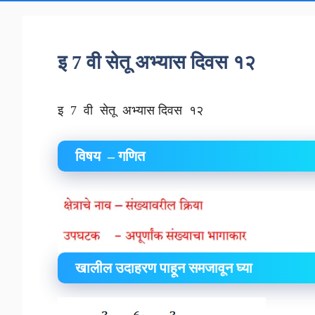
इ 7 वी सेतू अभ्यास दिवस १२
इ 7 वी सेतू अभ्यास दिवस १२
विषय – गणित
खालील उदाहरण पाहून समजावून घ्या