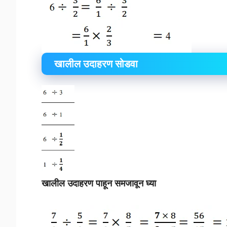
खालील उदाहरण सोडवा
खालील उदाहरण पाहून समजावून घ्या