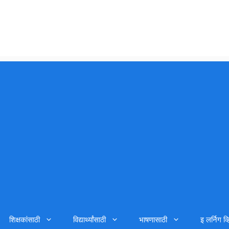
शिक्षकांसाठी
विद्यार्थ्यांसाठी
भाषणासाठी
इ लर्निग व