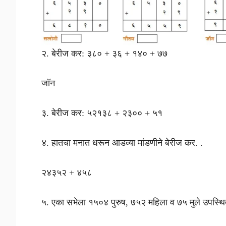
२. बेरीज कर: ३८० + ३६ + १४० + ७७
जॉन
३. बेरीज कर: ५२१३८ + २३०० + ५१
४. हातचा मनात धरून आडव्या मांडणीने बेरीज कर. .
२४३५२ + ४५८
५. एका सभेला १५०४ पुरुष, ७५२ महिला व ७५ मुले उपस्थित