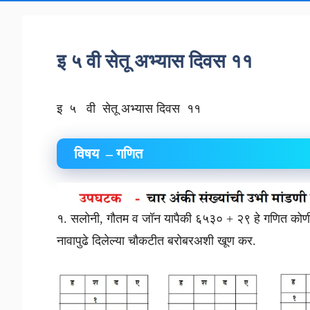
इ ५ वी सेतू अभ्यास दिवस ११
इ ५ वी सेतू अभ्यास दिवस ११
विषय – गणित
१. सलोनी, गौतम व जॉन यापैकी ६५३० + २९ हे गणित कोणी ब
नावापुढे दिलेल्या चौकटीत बरोबरअशी खूण कर.