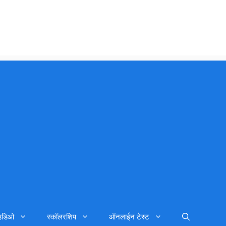
्हिडिओ
स्कॉलरशिप
ऑनलाईन टेस्ट