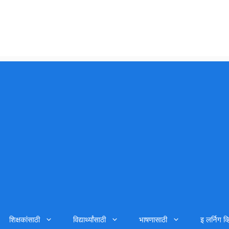
शिक्षकांसाठी
विद्यार्थ्यांसाठी
भाषणासाठी
इ लर्निग व