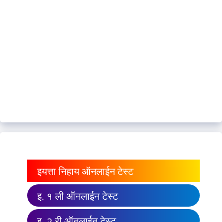
इयत्ता निहाय ऑनलाईन टेस्ट
इ. १ ली ऑनलाईन टेस्ट
इ. २ री ऑनलाईन टेस्ट