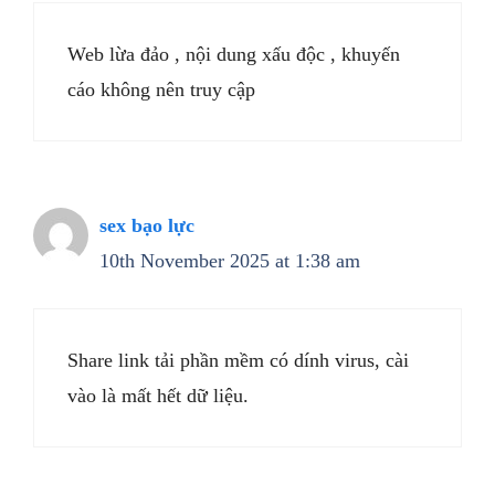
Web lừa đảo , nội dung xấu độc , khuyến
cáo không nên truy cập
sex bạo lực
10th November 2025 at 1:38 am
Share link tải phần mềm có dính virus, cài
vào là mất hết dữ liệu.