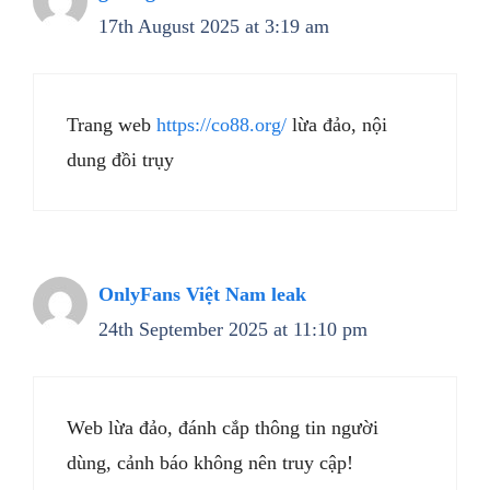
17th August 2025 at 3:19 am
Trang web
https://co88.org/
lừa đảo, nội
dung đồi trụy
OnlyFans Việt Nam leak
24th September 2025 at 11:10 pm
Web lừa đảo, đánh cắp thông tin người
dùng, cảnh báo không nên truy cập!