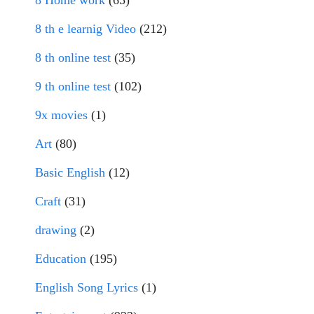
8 Home work
(65)
8 th e learnig Video
(212)
8 th online test
(35)
9 th online test
(102)
9x movies
(1)
Art
(80)
Basic English
(12)
Craft
(31)
drawing
(2)
Education
(195)
English Song Lyrics
(1)