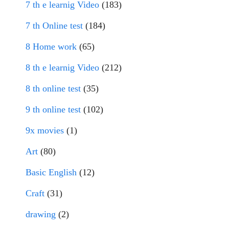
7 th e learnig Video
(183)
7 th Online test
(184)
8 Home work
(65)
8 th e learnig Video
(212)
8 th online test
(35)
9 th online test
(102)
9x movies
(1)
Art
(80)
Basic English
(12)
Craft
(31)
drawing
(2)