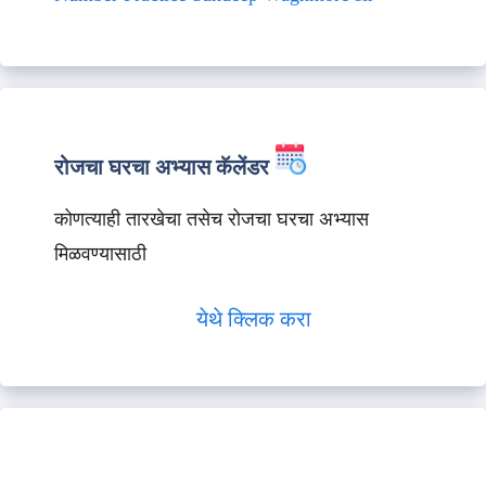
रोजचा घरचा अभ्यास कॅलेंडर
कोणत्याही तारखेचा तसेच रोजचा घरचा अभ्यास
मिळवण्यासाठी
येथे क्लिक करा