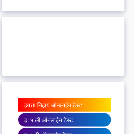
इयत्ता निहाय ऑनलाईन टेस्ट
इ. १ ली ऑनलाईन टेस्ट