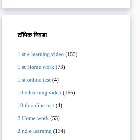
टॉपिक निवडा
1 st e learning video
(155)
1 st Home work
(73)
1 st online test
(4)
10 e learning video
(166)
10 th online test
(4)
2 Home work
(53)
2 nd e learning
(134)