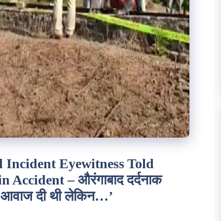
Incident Eyewitness Told
Accident – औरंगाबाद दर्दनाक
्हें आवाज दी थी लेकिन…’