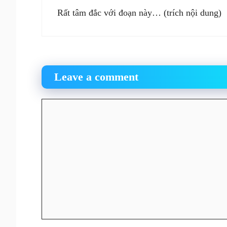
Rất tâm đắc với đoạn này… (trích nội dung)
Leave a comment
Comment