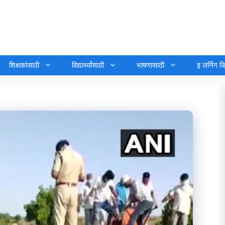
शिक्षकांसाठी
विद्यार्थ्यांसाठी
भाषणासाठी
इ लर्निग व