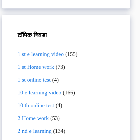
टॉपिक निवडा
1 st e learning video
(155)
1 st Home work
(73)
1 st online test
(4)
10 e learning video
(166)
10 th online test
(4)
2 Home work
(53)
2 nd e learning
(134)