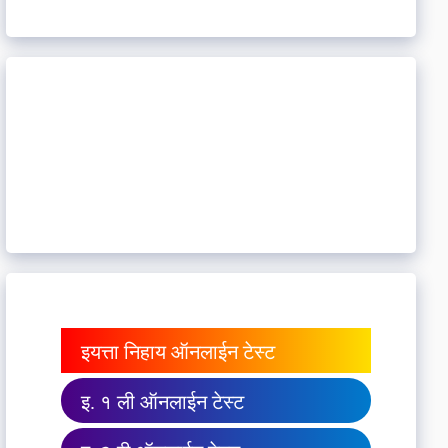
इयत्ता निहाय ऑनलाईन टेस्ट
इ. १ ली ऑनलाईन टेस्ट