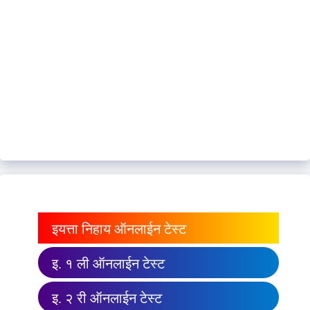
इयत्ता निहाय ऑनलाईन टेस्ट
इ. १ ली ऑनलाईन टेस्ट
इ. २ री ऑनलाईन टेस्ट