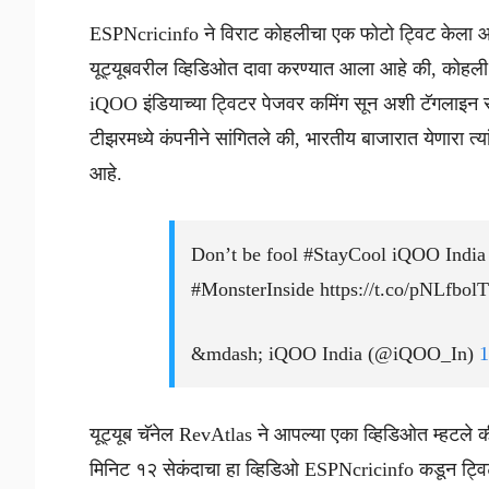
ESPNcricinfo ने विराट कोहलीचा एक फोटो ट्विट केला आ
यूट्यूबवरील व्हिडिओत दावा करण्यात आला आहे की, कोह
iQOO इंडियाच्या ट्विटर पेजवर कमिंग सून अशी टॅगलाइन 
टीझरमध्ये कंपनीने सांगितले की, भारतीय बाजारात येणारा 
आहे.
Don’t be fool #StayCool iQOO Indi
#MonsterInside https://t.co/pNLfbol
&mdash; iQOO India (@iQOO_In)
1
यूट्यूब चॅनेल RevAtlas ने आपल्या एका व्हिडिओत म्हटले
मिनिट १२ सेकंदाचा हा व्हिडिओ ESPNcricinfo कडून ट्विट