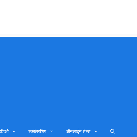
्हिडिओ
स्कॉलरशिप
ऑनलाईन टेस्ट