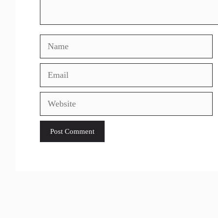
Name
Email
Website