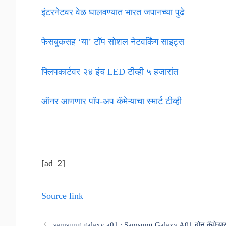
इंटरनेटवर वेळ घालवण्यात भारत जपानच्या पुढे
फेसबुकसह ‘या’ टॉप सोशल नेटवर्किंग साइट्स
फ्लिपकार्टवर २४ इंच LED टीव्ही ५ हजारांत
ऑनर आणणार पॉप-अप कॅमेऱ्याचा स्मार्ट टीव्ही
[ad_2]
Source link
samsung galaxy a01 : Samsung Galaxy A01 दोन कॅमेऱ्या