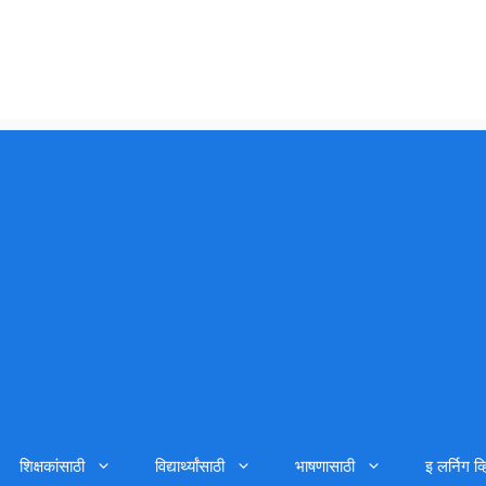
शिक्षकांसाठी
विद्यार्थ्यांसाठी
भाषणासाठी
इ लर्निग व