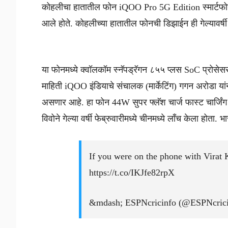
कोहलीचा हातातील फोन iQOO Pro 5G Edition स्मार्टफोन अ
आले होते. कोहलीच्या हातातील फोनची डिझाईन ही गेल्यावर्ष
या फोनमध्ये क्वॉलकॉम स्नॅपड्रॅगन ८५५ प्लस SoC प्रोसेसर
माहिती iQOO इंडियाचे संचालक (मार्केटिंग) गगन अरोडा यां
असणार आहे. हा फोन 44W सुपर फ्लॅश चार्ज फास्ट चार्जिं
विवोने गेल्या वर्षी फेब्रुवारीमध्ये चीनमध्ये लाँच केला होता
If you were on the phone with Virat 
https://t.co/IKJfe82rpX
&mdash; ESPNcricinfo (@ESPNcric