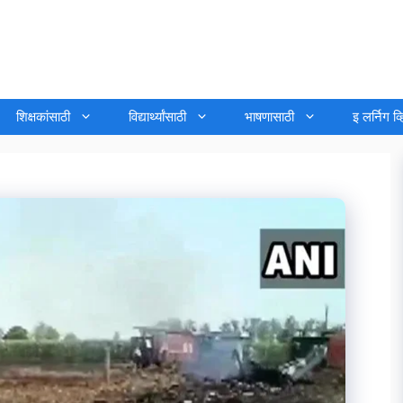
शिक्षकांसाठी
विद्यार्थ्यांसाठी
भाषणासाठी
इ लर्निग व