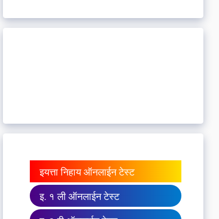
इयत्ता निहाय ऑनलाईन टेस्ट
इ. १ ली ऑनलाईन टेस्ट