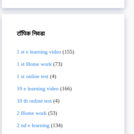
टॉपिक निवडा
1 st e learning video
(155)
1 st Home work
(73)
1 st online test
(4)
10 e learning video
(166)
10 th online test
(4)
2 Home work
(53)
2 nd e learning
(134)