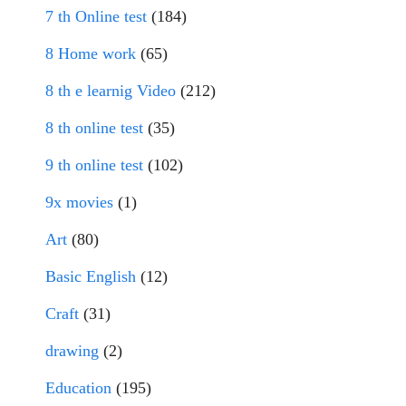
7 th Online test
(184)
8 Home work
(65)
8 th e learnig Video
(212)
8 th online test
(35)
9 th online test
(102)
9x movies
(1)
Art
(80)
Basic English
(12)
Craft
(31)
drawing
(2)
Education
(195)