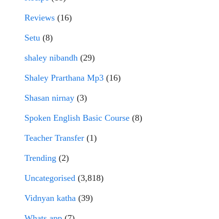
Reviews
(16)
Setu
(8)
shaley nibandh
(29)
Shaley Prarthana Mp3
(16)
Shasan nirnay
(3)
Spoken English Basic Course
(8)
Teacher Transfer
(1)
Trending
(2)
Uncategorised
(3,818)
Vidnyan katha
(39)
Whats app
(7)