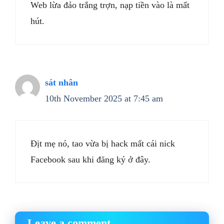
Web lừa đảo trắng trợn, nạp tiền vào là mất
hút.
sát nhân
10th November 2025 at 7:45 am
Địt mẹ nó, tao vừa bị hack mất cái nick
Facebook sau khi đăng ký ở đây.
Leave a comment