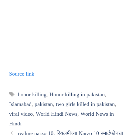
Source link
Tags
honor killing
,
Honor killing in pakistan
,
Islamabad
,
pakistan
,
two girls killed in pakistan
,
viral video
,
World Hindi News
,
World News in
Hindi
realme narzo 10: रियलमीच्या Narzo 10 स्मार्टफोनचा