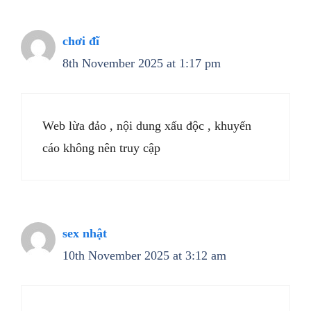
chơi đĩ
8th November 2025 at 1:17 pm
Web lừa đảo , nội dung xấu độc , khuyến
cáo không nên truy cập
sex nhật
10th November 2025 at 3:12 am