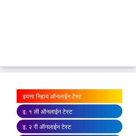
इयत्ता निहाय ऑनलाईन टेस्ट
इ. १ ली ऑनलाईन टेस्ट
इ. २ री ऑनलाईन टेस्ट