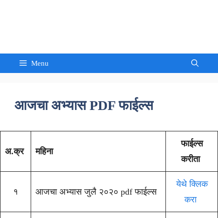
Skip
to
Sandeep Waghmore
content
Menu
आजचा अभ्यास PDF फाईल्स
फाईल्स
अ.क्र
महिना
करीता
येथे क्लिक
१
आजचा अभ्यास जुलै २०२० pdf फाईल्स
करा