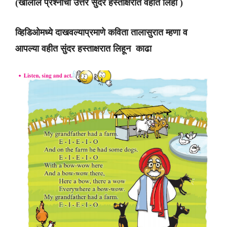
(खालील प्रश्नांची उत्तरे सुंदर हस्ताक्षरात वहीत लिहा )
व्हिडिओमध्ये दाखवल्याप्रमाणे कविता तालासुरात म्हणा व
आपल्या वहीत सुंदर हस्ताक्षरात लिहून काढा