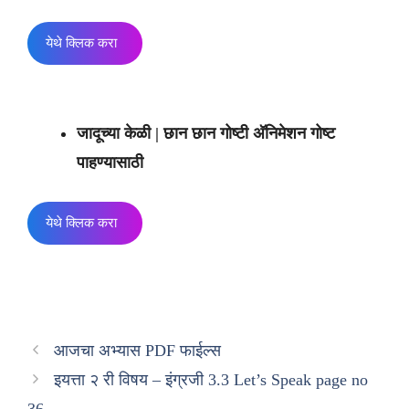
येथे क्लिक करा
जादूच्या केळी | छान छान गोष्टी अ‍ॅनिमेशन गोष्ट
पाहण्यासाठी
येथे क्लिक करा
आजचा अभ्यास PDF फाईल्स
इयत्ता २ री विषय – इंग्रजी 3.3 Let’s Speak page no
36