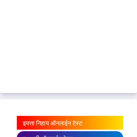
इयत्ता निहाय ऑनलाईन टेस्ट