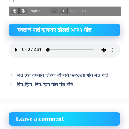
Page
1
/
1
Zoom
100%
गवताचं पातं वार्‍यावर डोलतं MP3 गीत
उंच उंच गगनात तिरंगा डौलाने फडकतो गीत मंच गीते
रिम-झिम, रिम-झिम गीत मंच गीते
Leave a comment