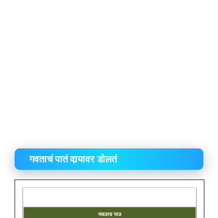
गवताचं पातं वार्‍यावर डोलतं