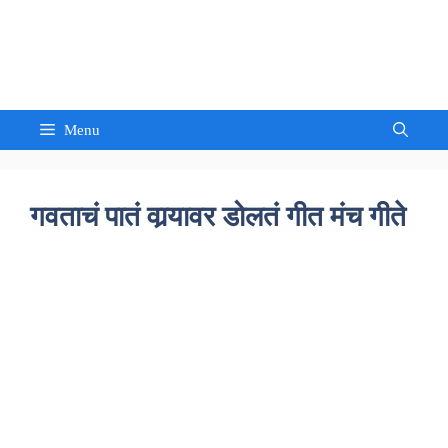
Skip
to
Sandeep Waghmore
content
Menu
गवताचं पातं वार्‍यावर डोलतं गीत मंच गीते