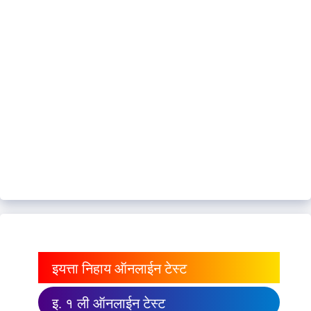
इयत्ता निहाय ऑनलाईन टेस्ट
इ. १ ली ऑनलाईन टेस्ट