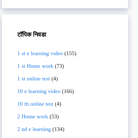
टॉपिक निवडा
1 st e learning video
(155)
1 st Home work
(73)
1 st online test
(4)
10 e learning video
(166)
10 th online test
(4)
2 Home work
(53)
2 nd e learning
(134)