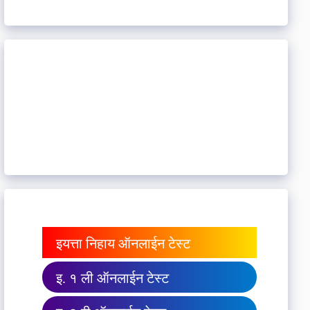
इयत्ता निहाय ऑनलाईन टेस्ट
इ. १ ली ऑनलाईन टेस्ट