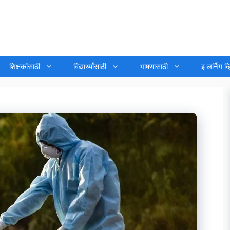
शिक्षकांसाठी
विद्यार्थ्यांसाठी
भाषणासाठी
इ लर्निग व