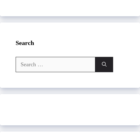
Search
Search
for: