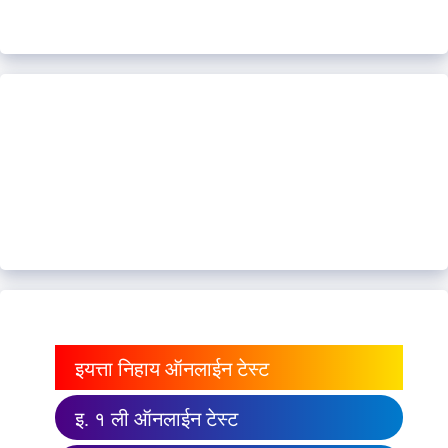
इयत्ता निहाय ऑनलाईन टेस्ट
इ. १ ली ऑनलाईन टेस्ट