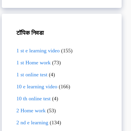
टॉपिक निवडा
1 st e learning video
(155)
1 st Home work
(73)
1 st online test
(4)
10 e learning video
(166)
10 th online test
(4)
2 Home work
(53)
2 nd e learning
(134)