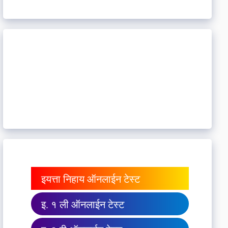
इयत्ता निहाय ऑनलाईन टेस्ट
इ. १ ली ऑनलाईन टेस्ट