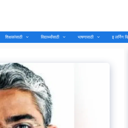
शिक्षकांसाठी
विद्यार्थ्यांसाठी
भाषणासाठी
इ लर्निग व