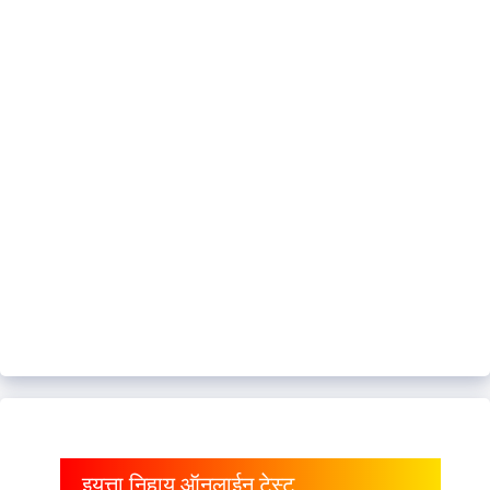
इयत्ता निहाय ऑनलाईन टेस्ट