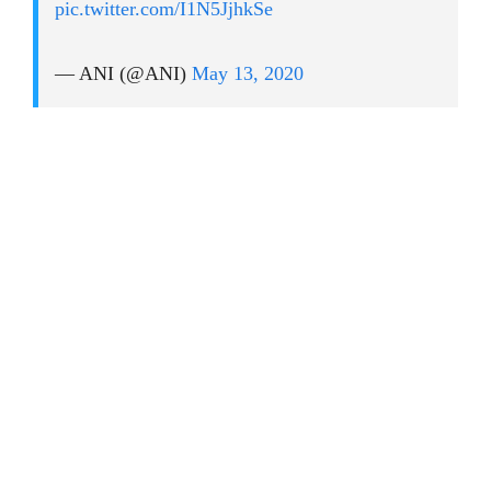
pic.twitter.com/I1N5JjhkSe
— ANI (@ANI)
May 13, 2020