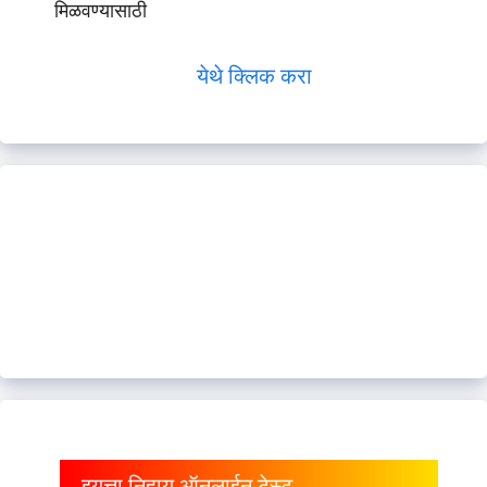
मिळवण्यासाठी
येथे क्लिक करा
इयत्ता निहाय ऑनलाईन टेस्ट