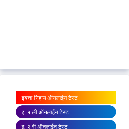
इयत्ता निहाय ऑनलाईन टेस्ट
इ. १ ली ऑनलाईन टेस्ट
इ. २ री ऑनलाईन टेस्ट