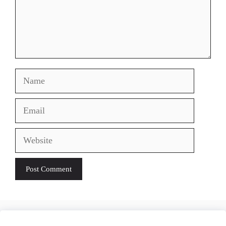
Name
Email
Website