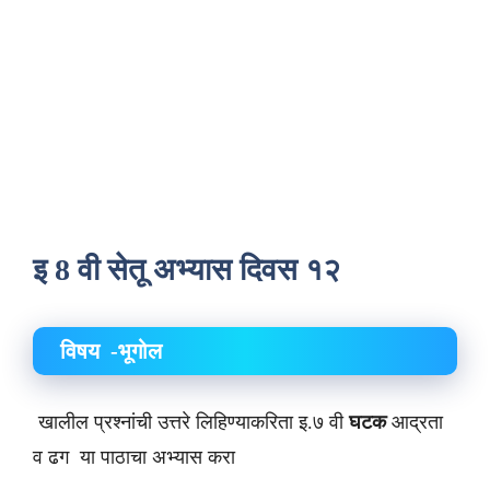
इ 8 वी सेतू अभ्यास दिवस १२
विषय -भूगोल
खालील प्रश्नांची उत्तरे लिहिण्याकरिता इ.७ वी
घटक
आद्रता
व ढग या पाठाचा अभ्यास करा