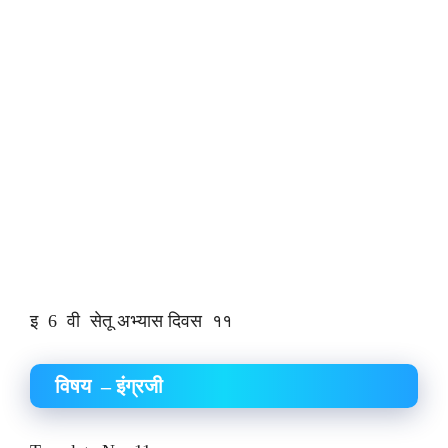
इ 6 वी सेतू अभ्यास दिवस ११
विषय – इंग्रजी