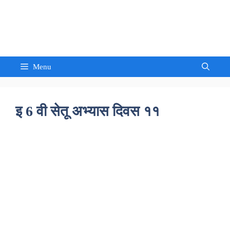
Skip
to
Sandeep Waghmore
content
Menu
इ 6 वी सेतू अभ्यास दिवस ११