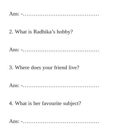
Ans: -……………………………………
2. What is Radhika’s hobby?
Ans: -……………………………………
3. Where does your friend live?
Ans: -……………………………………
4. What is her favourite subject?
Ans: -……………………………………