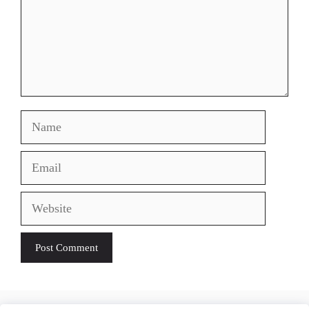
Name
Email
Website