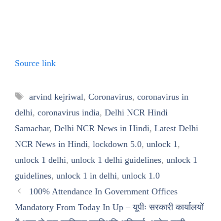
Source link
Tags
arvind kejriwal
,
Coronavirus
,
coronavirus in
delhi
,
coronavirus india
,
Delhi NCR Hindi
Samachar
,
Delhi NCR News in Hindi
,
Latest Delhi
NCR News in Hindi
,
lockdown 5.0
,
unlock 1
,
unlock 1 delhi
,
unlock 1 delhi guidelines
,
unlock 1
guidelines
,
unlock 1 in delhi
,
unlock 1.0
100% Attendance In Government Offices
Mandatory From Today In Up – यूपीः सरकारी कार्यालयों