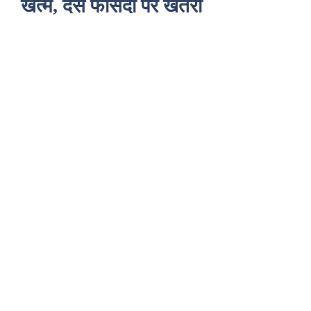
खत्म, दस फीसदी पर खतरा