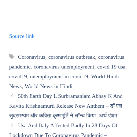
Source link
Tags
Coronavirus
,
coronavirus outbreak
,
coronavirus
pandemic
,
coronavirus unemployment
,
covid 19 usa
,
covid19
,
unemployment in covid19
,
World Hindi
News
,
World News in Hindi
50th Earth Day L Surbramaniam Abhay K And
Kavita Krishnamurti Release New Anthem – डॉ एल
सुब्रमण्यम और कविता कृष्णमूर्ति ने लॉन्च किया ‘अर्थ एंथम’
Usa And Italy Affected Badly In 28 Days Of
Lockdown Due To Coronavirus Pandemic –