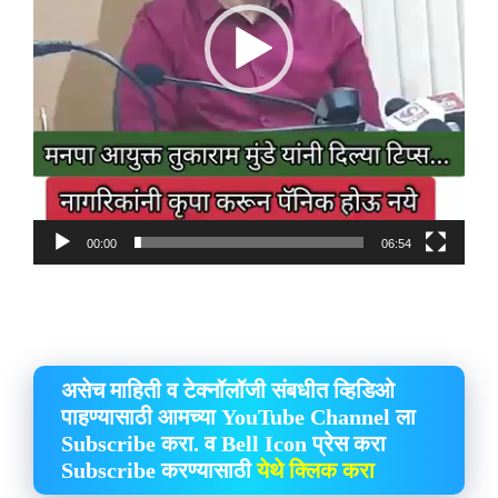
00:00
06:54
असेच माहिती व टेक्नॉलॉजी संबधीत व्हिडिओ
पाहण्यासाठी आमच्या YouTube Channel ला
Subscribe करा. व Bell Icon प्रेस करा
Subscribe करण्यासाठी
येथे क्लिक करा