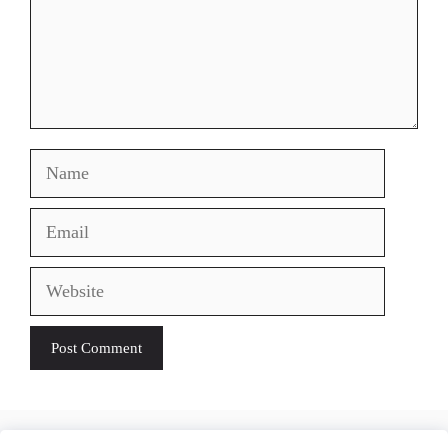
Name
Email
Website