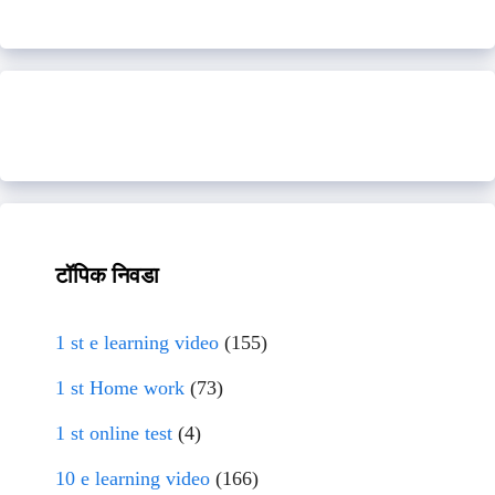
टॉपिक निवडा
1 st e learning video
(155)
1 st Home work
(73)
1 st online test
(4)
10 e learning video
(166)