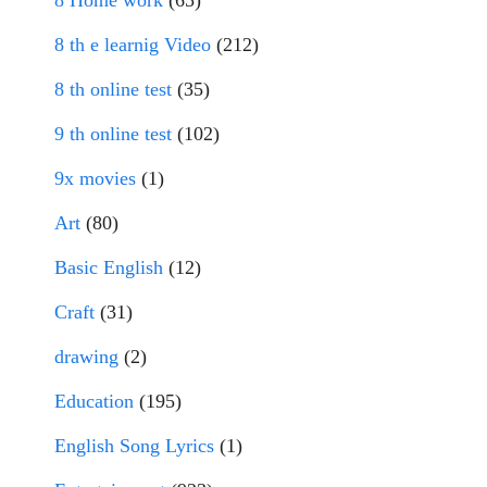
8 Home work
(65)
8 th e learnig Video
(212)
8 th online test
(35)
9 th online test
(102)
9x movies
(1)
Art
(80)
Basic English
(12)
Craft
(31)
drawing
(2)
Education
(195)
English Song Lyrics
(1)