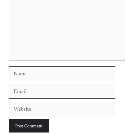
Name
Email
Website