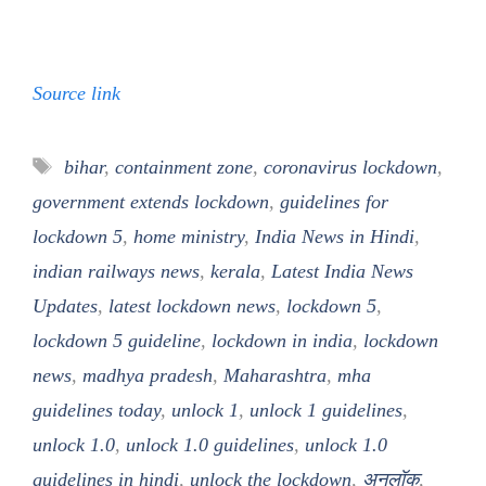
Source link
Tags
bihar
,
containment zone
,
coronavirus lockdown
,
government extends lockdown
,
guidelines for
lockdown 5
,
home ministry
,
India News in Hindi
,
indian railways news
,
kerala
,
Latest India News
Updates
,
latest lockdown news
,
lockdown 5
,
lockdown 5 guideline
,
lockdown in india
,
lockdown
news
,
madhya pradesh
,
Maharashtra
,
mha
guidelines today
,
unlock 1
,
unlock 1 guidelines
,
unlock 1.0
,
unlock 1.0 guidelines
,
unlock 1.0
guidelines in hindi
,
unlock the lockdown
,
अनलॉक
,