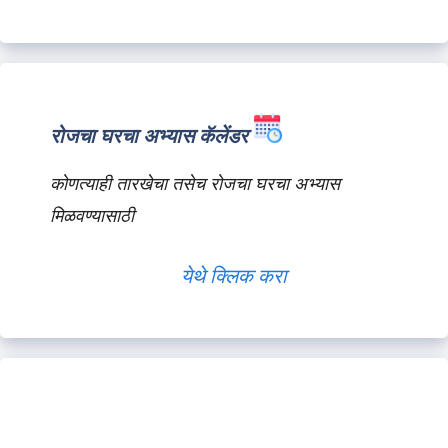
रोजचा घरचा अभ्यास कॅलेंडर
कोणत्याही तारखेचा तसेच रोजचा घरचा अभ्यास
मिळवण्यासाठी
येथे क्लिक करा