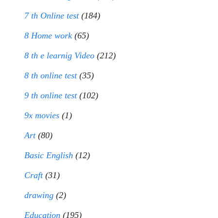
7 th Online test
(184)
8 Home work
(65)
8 th e learnig Video
(212)
8 th online test
(35)
9 th online test
(102)
9x movies
(1)
Art
(80)
Basic English
(12)
Craft
(31)
drawing
(2)
Education
(195)