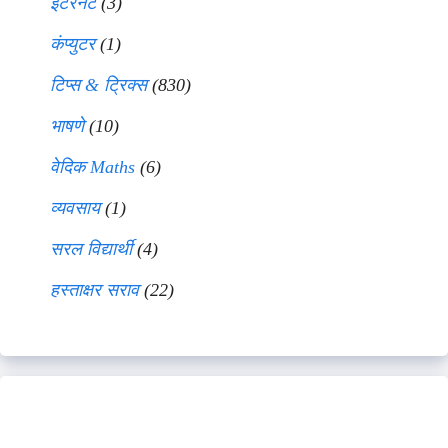
इंटरनेट
(3)
कंप्युटर
(1)
टिप्स & ट्रिक्स
(830)
भाषणे
(10)
वेदिक Maths
(6)
व्यवसाय
(1)
सरल विद्यार्थी
(4)
हस्ताक्षर सराव
(22)