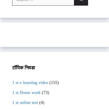
for:
टॉपिक निवडा
1 st e learning video
(155)
1 st Home work
(73)
1 st online test
(4)