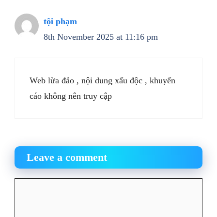
tội phạm
8th November 2025 at 11:16 pm
Web lừa đảo , nội dung xấu độc , khuyến
cáo không nên truy cập
Leave a comment
Comment