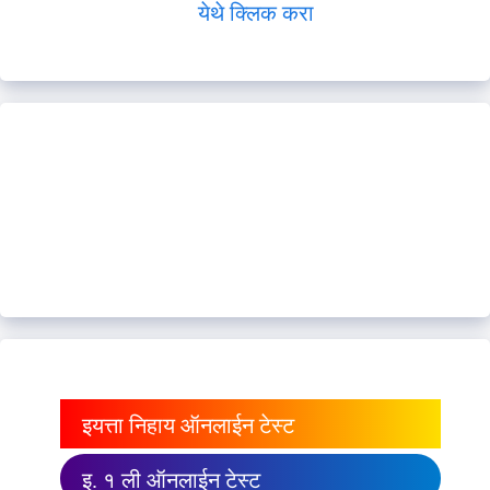
येथे क्लिक करा
इयत्ता निहाय ऑनलाईन टेस्ट
इ. १ ली ऑनलाईन टेस्ट