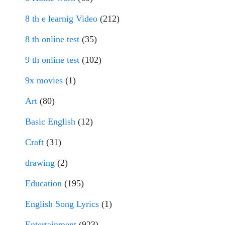
8 th e learnig Video
(212)
8 th online test
(35)
9 th online test
(102)
9x movies
(1)
Art
(80)
Basic English
(12)
Craft
(31)
drawing
(2)
Education
(195)
English Song Lyrics
(1)
Entertainment
(923)