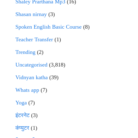
Shaley Prarthana Mp3
(16)
Shasan nirnay
(3)
Spoken English Basic Course
(8)
Teacher Transfer
(1)
Trending
(2)
Uncategorised
(3,818)
Vidnyan katha
(39)
Whats app
(7)
Yoga
(7)
इंटरनेट
(3)
कंप्युटर
(1)