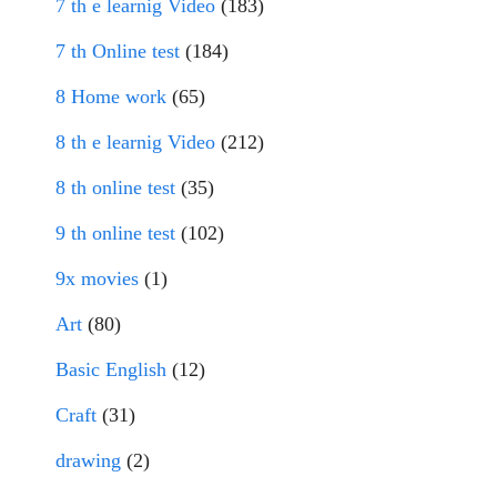
7 th e learnig Video
(183)
7 th Online test
(184)
8 Home work
(65)
8 th e learnig Video
(212)
8 th online test
(35)
9 th online test
(102)
9x movies
(1)
Art
(80)
Basic English
(12)
Craft
(31)
drawing
(2)