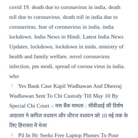
covid 19
,
death due to coronavirus in india
,
death
toll due to coronavirus
,
death toll in india due to
coronavirus
,
fear of coronavirus in india
,
india
lockdown
,
India News in Hindi
,
Latest India News
Updates
,
lockdown
,
lockdown in inida
,
ministry of
health and family welfare
,
novel coronavirus
infection
,
pm modi
,
spread of corona virus in india
,
who
Yes Bank Case Kapil Wadhawan And Dheeraj
Wadhawan Sent To Cbi Custody Till May 10 By
Special Cbi Court – यस बैंक मामला : सीबीआई की विशेष
अदालत ने कपिल वधावन और धीरज वधावन को 10 मई तक के
लिए हिरासत में भेजा
Pil In Hc Seeks Free Laptop Phones To Poor