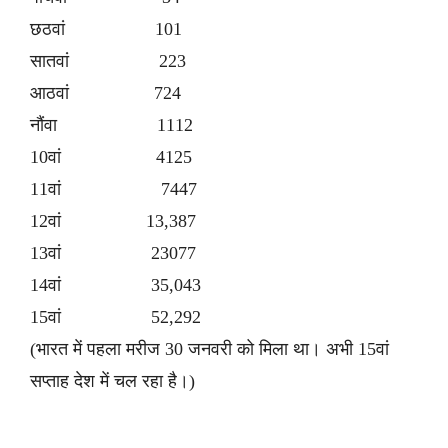
छठवां 101
सातवां 223
आठवां 724
नौंवा 1112
10वां 4125
11वां 7447
12वां 13,387
13वां 23077
14वां 35,043
15वां 52,292
(भारत में पहला मरीज 30 जनवरी को मिला था। अभी 15वां
सप्ताह देश में चल रहा है।)