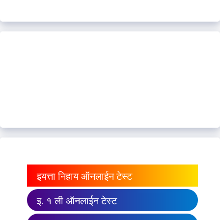
इयत्ता निहाय ऑनलाईन टेस्ट
इ. १ ली ऑनलाईन टेस्ट