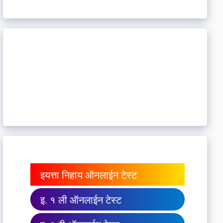
इयत्ता निहाय ऑनलाईन टेस्ट
इ. १ ली ऑनलाईन टेस्ट