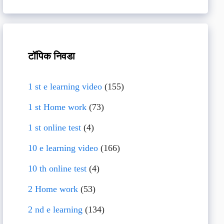
टॉपिक निवडा
1 st e learning video
(155)
1 st Home work
(73)
1 st online test
(4)
10 e learning video
(166)
10 th online test
(4)
2 Home work
(53)
2 nd e learning
(134)