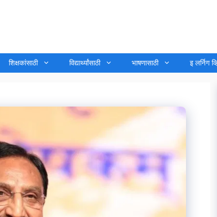
शिक्षकांसाठी
विद्यार्थ्यांसाठी
भाषणासाठी
इ लर्निग व