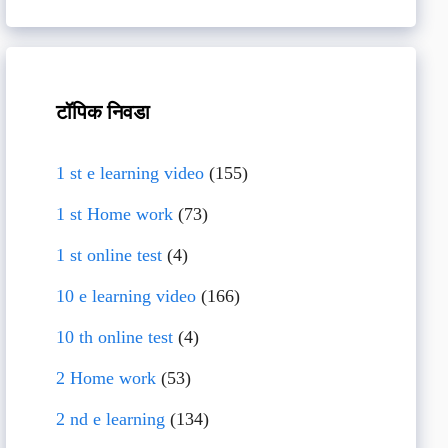
टॉपिक निवडा
1 st e learning video
(155)
1 st Home work
(73)
1 st online test
(4)
10 e learning video
(166)
10 th online test
(4)
2 Home work
(53)
2 nd e learning
(134)