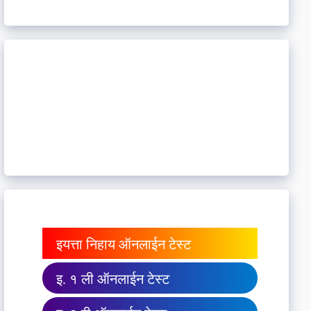
इयत्ता निहाय ऑनलाईन टेस्ट
इ. १ ली ऑनलाईन टेस्ट