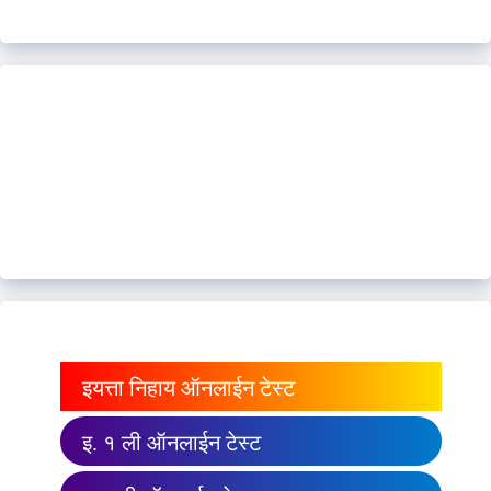
इयत्ता निहाय ऑनलाईन टेस्ट
इ. १ ली ऑनलाईन टेस्ट