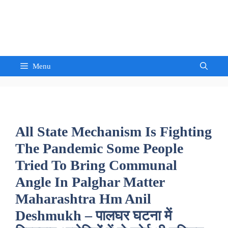
Skip
to
Sandeep Waghmore
content
Menu
All State Mechanism Is Fighting
The Pandemic Some People
Tried To Bring Communal
Angle In Palghar Matter
Maharashtra Hm Anil
Deshmukh – पालघर घटना में