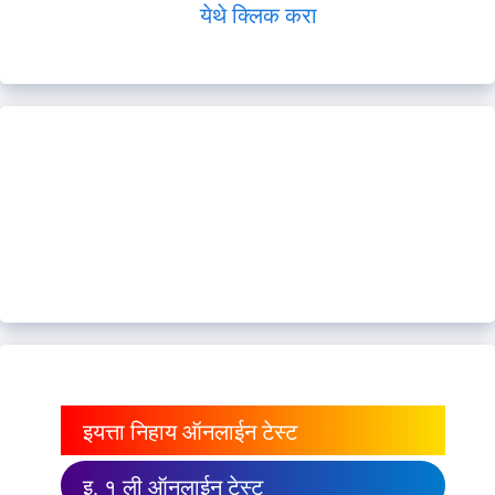
येथे क्लिक करा
इयत्ता निहाय ऑनलाईन टेस्ट
इ. १ ली ऑनलाईन टेस्ट