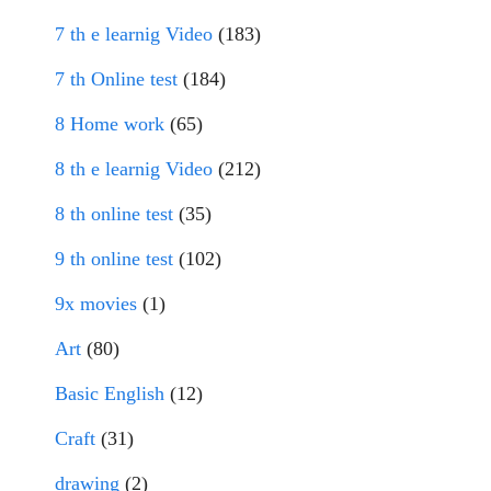
7 th e learnig Video
(183)
7 th Online test
(184)
8 Home work
(65)
8 th e learnig Video
(212)
8 th online test
(35)
9 th online test
(102)
9x movies
(1)
Art
(80)
Basic English
(12)
Craft
(31)
drawing
(2)