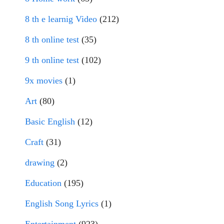
8 th e learnig Video
(212)
8 th online test
(35)
9 th online test
(102)
9x movies
(1)
Art
(80)
Basic English
(12)
Craft
(31)
drawing
(2)
Education
(195)
English Song Lyrics
(1)
Entertainment
(923)