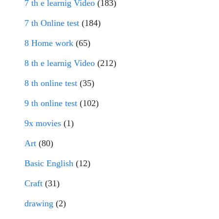
7 th e learnig Video
(183)
7 th Online test
(184)
8 Home work
(65)
8 th e learnig Video
(212)
8 th online test
(35)
9 th online test
(102)
9x movies
(1)
Art
(80)
Basic English
(12)
Craft
(31)
drawing
(2)