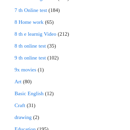
7 th Online test
(184)
8 Home work
(65)
8 th e learnig Video
(212)
8 th online test
(35)
9 th online test
(102)
9x movies
(1)
Art
(80)
Basic English
(12)
Craft
(31)
drawing
(2)
Education
(195)