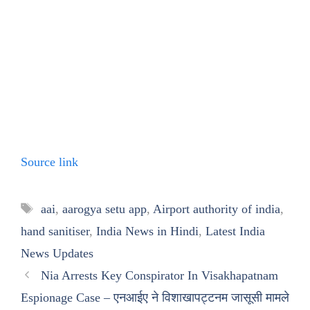
Source link
Tags
aai
,
aarogya setu app
,
Airport authority of india
,
hand sanitiser
,
India News in Hindi
,
Latest India
News Updates
Nia Arrests Key Conspirator In Visakhapatnam
Espionage Case – एनआईए ने विशाखापट्टनम जासूसी मामले