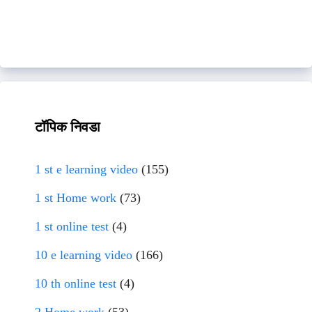
टॉपिक निवडा
1 st e learning video
(155)
1 st Home work
(73)
1 st online test
(4)
10 e learning video
(166)
10 th online test
(4)
2 Home work
(53)