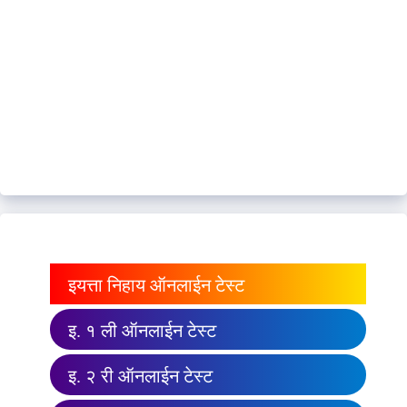
इयत्ता निहाय ऑनलाईन टेस्ट
इ. १ ली ऑनलाईन टेस्ट
इ. २ री ऑनलाईन टेस्ट