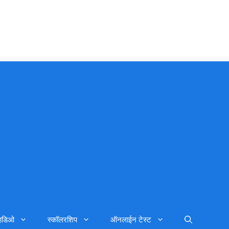
्हिडिओ
स्कॉलरशिप
ऑनलाईन टेस्ट