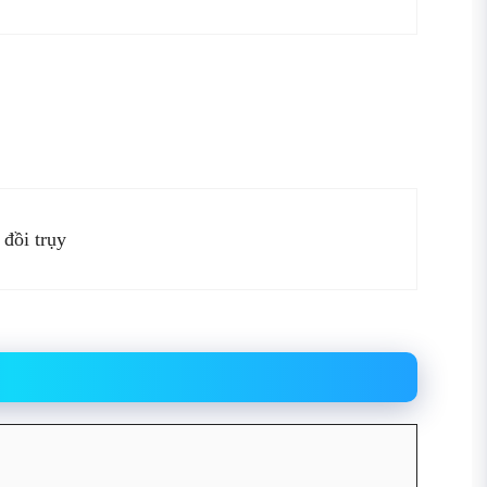
 đồi trụy