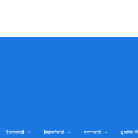
शिक्षकांसाठी
विद्यार्थ्यांसाठी
भाषणासाठी
इ लर्निग व