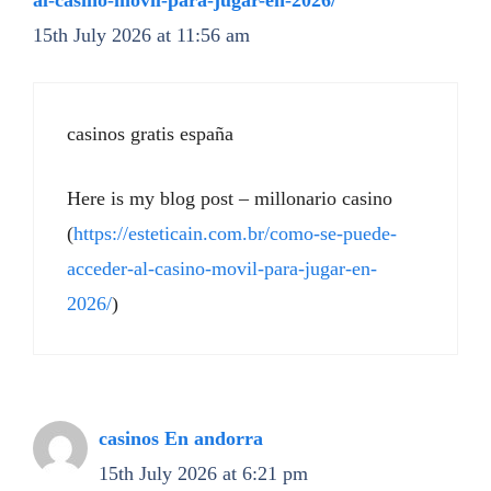
15th July 2026 at 11:56 am
casinos gratis españa
Here is my blog post – millonario casino
(
https://esteticain.com.br/como-se-puede-
acceder-al-casino-movil-para-jugar-en-
2026/
)
casinos En andorra
15th July 2026 at 6:21 pm