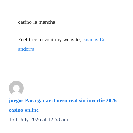
casino la mancha
Feel free to visit my website;
casinos En
andorra
juegos Para ganar dinero real sin invertir 2026
casino online
16th July 2026 at 12:58 am