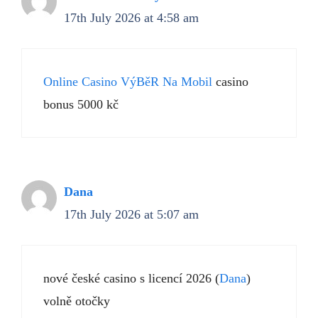
17th July 2026 at 4:58 am
Online Casino VýBěR Na Mobil
casino
bonus 5000 kč
Dana
17th July 2026 at 5:07 am
nové české casino s licencí 2026 (
Dana
)
volně otočky