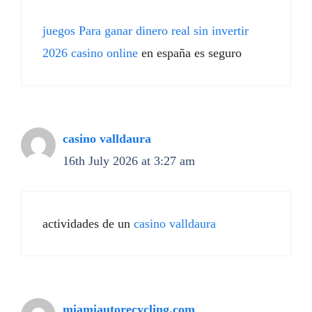
juegos Para ganar dinero real sin invertir
2026 casino online
en españa es seguro
casino valldaura
16th July 2026 at 3:27 am
actividades de un
casino valldaura
miamiautorecycling.com