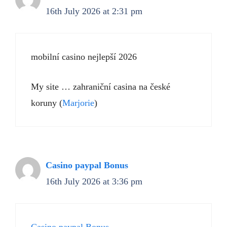
16th July 2026 at 2:31 pm
mobilní casino nejlepší 2026
My site … zahraniční casina na české
koruny (
Marjorie
)
Casino paypal Bonus
16th July 2026 at 3:36 pm
Casino paypal Bonus