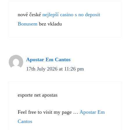
nové české
nejlepší casino s no deposit
Bonusem
bez vkladu
Apostar Em Cantos
17th July 2026 at 11:26 pm
esporte net apostas
Feel free to visit my page …
Apostar Em
Cantos