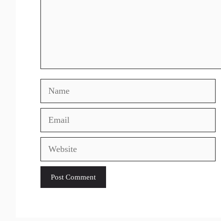
Name
Email
Website