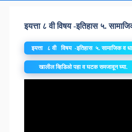
इयत्ता ८ वी विषय -इतिहास ५. सामाज
इयत्ता ८ वी विषय -इतिहास ५. सामाजिक व धा
खालील व्हिडिओ पहा व घटक समजावून घ्या.