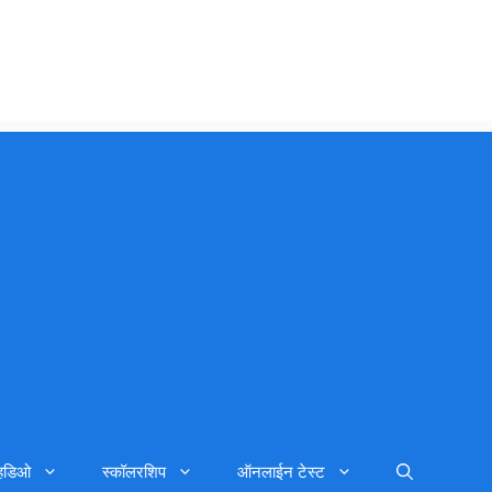
्हिडिओ
स्कॉलरशिप
ऑनलाईन टेस्ट