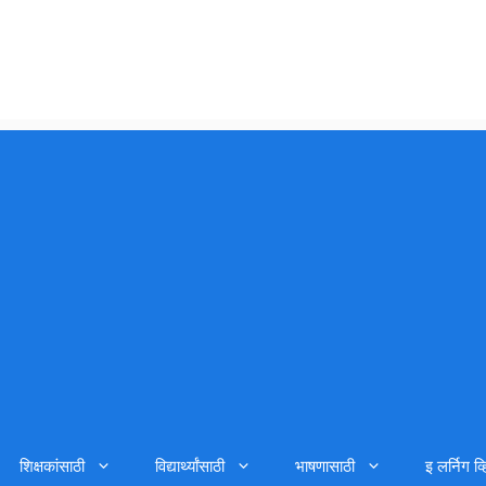
शिक्षकांसाठी
विद्यार्थ्यांसाठी
भाषणासाठी
इ लर्निग व