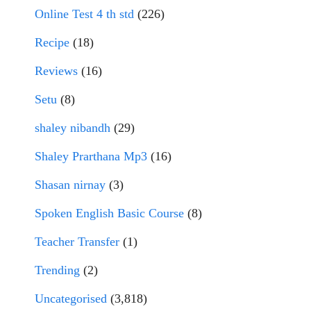
Online Test 4 th std
(226)
Recipe
(18)
Reviews
(16)
Setu
(8)
shaley nibandh
(29)
Shaley Prarthana Mp3
(16)
Shasan nirnay
(3)
Spoken English Basic Course
(8)
Teacher Transfer
(1)
Trending
(2)
Uncategorised
(3,818)