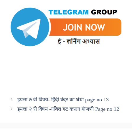
इयत्ता ७ वी विषय- हिंदी बंदर का धंधा page no 13
इयत्ता २ री विषय -गणित गट करून मोजणी Page no 12