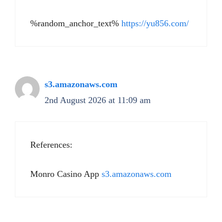
%random_anchor_text%
https://yu856.com/
s3.amazonaws.com
2nd August 2026 at 11:09 am
References:
Monro Casino App
s3.amazonaws.com