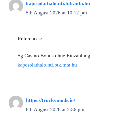
kapcsolathalo.nti.btk.mta.hu
5th August 2026 at 10:12 pm
References:
Sg Casino Bonus ohne Einzahlung
kapcsolathalo.nti.btk.mta.hu
https://truckymods.io/
8th August 2026 at 2:56 pm