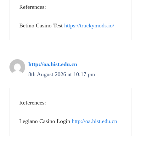
References:
Betino Casino Test
https://truckymods.io/
http://oa.hist.edu.cn
8th August 2026 at 10:17 pm
References:
Legiano Casino Login
http://oa.hist.edu.cn