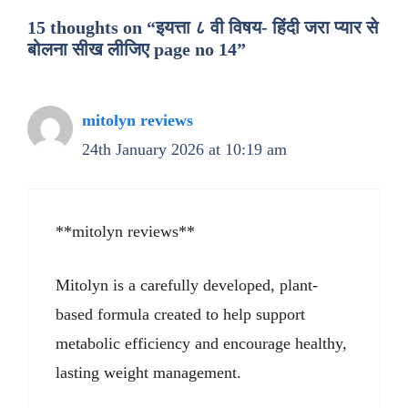
15 thoughts on “इयत्ता ८ वी विषय- हिंदी जरा प्यार से
बोलना सीख लीजिए page no 14”
mitolyn reviews
24th January 2026 at 10:19 am
**mitolyn reviews**
Mitolyn is a carefully developed, plant-
based formula created to help support
metabolic efficiency and encourage healthy,
lasting weight management.