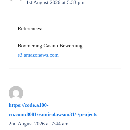
1st August 2026 at 5:33 pm
References:
Boomerang Casino Bewertung
s3.amazonaws.com
https://code.a100-
cn.com:8081/ramirolawson31/-/projects
2nd August 2026 at 7:44 am