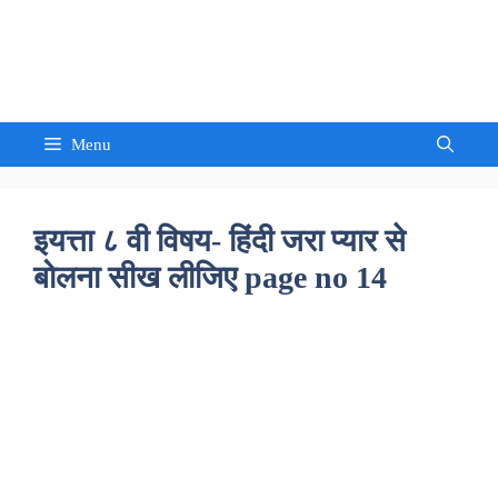
Skip
to
Sandeep Waghmore
content
Menu
इयत्ता ८ वी विषय- हिंदी जरा प्यार से
बोलना सीख लीजिए page no 14