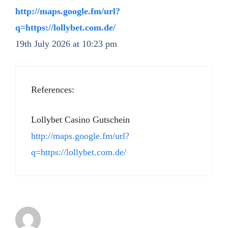
http://maps.google.fm/url?
q=https://lollybet.com.de/
19th July 2026 at 10:23 pm
References:
Lollybet Casino Gutschein
http://maps.google.fm/url?
q=https://lollybet.com.de/