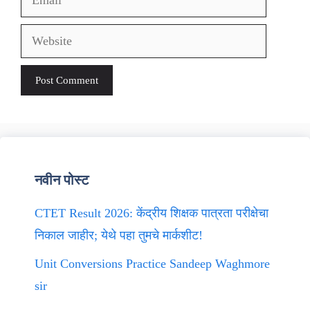
Website
नवीन पोस्ट
CTET Result 2026: केंद्रीय शिक्षक पात्रता परीक्षेचा
निकाल जाहीर; येथे पहा तुमचे मार्कशीट!
Unit Conversions Practice Sandeep Waghmore
sir