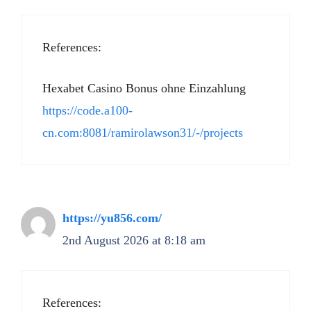
References:
Hexabet Casino Bonus ohne Einzahlung
https://code.a100-
cn.com:8081/ramirolawson31/-/projects
https://yu856.com/
2nd August 2026 at 8:18 am
References: