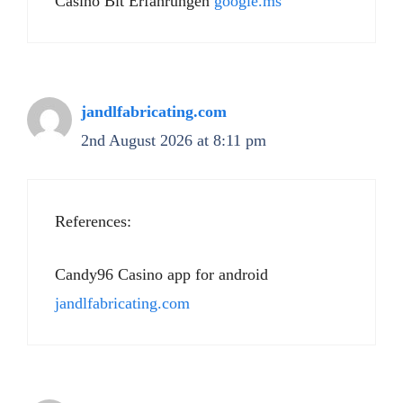
Casino Bit Erfahrungen
google.ms
jandlfabricating.com
2nd August 2026 at 8:11 pm
References:
Candy96 Casino app for android
jandlfabricating.com