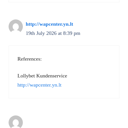
http://wapcenter.yn.lt
19th July 2026 at 8:39 pm
References:
Lollybet Kundenservice
http://wapcenter.yn.lt