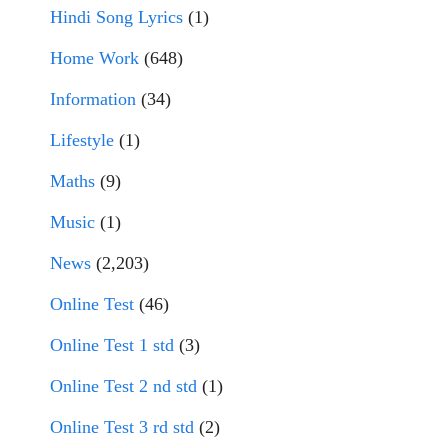
Hindi Song Lyrics
(1)
Home Work
(648)
Information
(34)
Lifestyle
(1)
Maths
(9)
Music
(1)
News
(2,203)
Online Test
(46)
Online Test 1 std
(3)
Online Test 2 nd std
(1)
Online Test 3 rd std
(2)