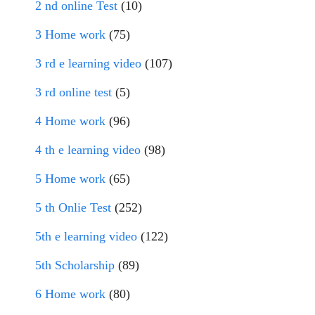
2 nd online Test
(10)
3 Home work
(75)
3 rd e learning video
(107)
3 rd online test
(5)
4 Home work
(96)
4 th e learning video
(98)
5 Home work
(65)
5 th Onlie Test
(252)
5th e learning video
(122)
5th Scholarship
(89)
6 Home work
(80)