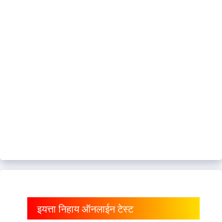
इयत्ता निहाय ऑनलाईन टेस्ट